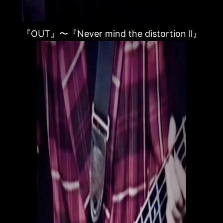
『OUT』〜『Never mind the distortion ll』