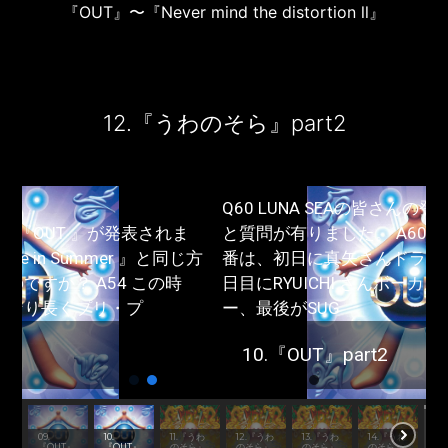
『OUT』〜『Never mind the distortion ll』
12.『うわのそら』part2
Q60 LUNA SEAの皆さんの登場順を教えてほしい
と質問が有りました。 A60 レコーディングした順
番は、初日に真矢さんドラム、Jさんベース、二
日目にRYUICHI さんボーカル、INORANさんギタ
ー、最後がSUG
10.『OUT』part2
15.
『N
09.
10.
11.『うわ
12.『うわ
13.『うわ
14.『うわ
mi
『OUT』
『OUT』
のそら』
のそら』
のそら』
のそら』
dis