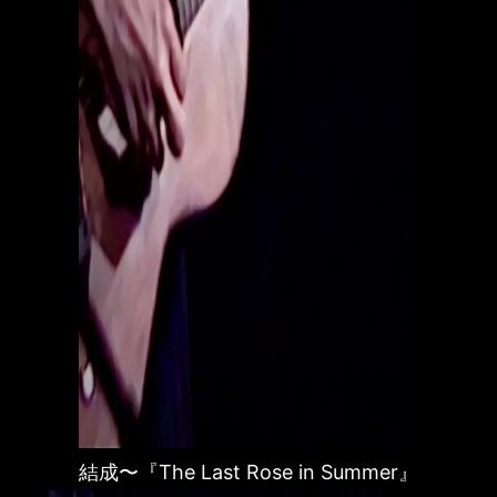
結成〜『The Last Rose in Summer』