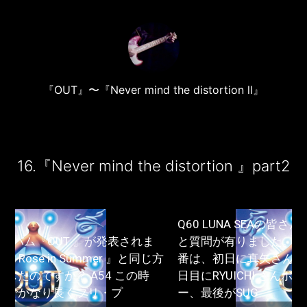
『OUT』〜『Never mind the distortion ll』
16.『Never mind the distortion 』part2
Q60 LUNA SEAの皆さんの登場順を教えてほしい
と質問が有りました。 A60 レコーディングした順
番は、初日に真矢さんドラム、Jさんベース、二
日目にRYUICHI さんボーカル、INORANさんギタ
ー、最後がSUG