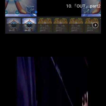
10.『OUT』part2
15.
『N
09.
10.
11.『うわ
12.『うわ
13.『うわ
14.『うわ
mi
『OUT』
『OUT』
のそら』
のそら』
のそら』
のそら』
dis
part1
part2
part1
part2
part3
part4
』p