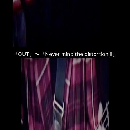
『OUT』〜『Never mind the distortion ll』